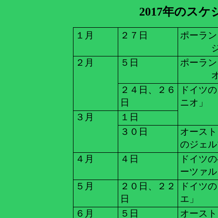
2017
年のスケ
１月
２７日
ポーラン
２月
５日
ポーラン
２４日、２６
ドイツの
日
ニオ」
３月
１日
３０日
オースト
のジェル
４月
４日
ドイツの
ーツァル
５月
２０日、２２
ドイツ
日
エ」
６月
５日
オースト